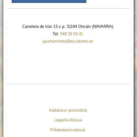
Carretera de Irún 13 c.p. 31194 Oricáin (NAVARRA)
Tel.
948 33 03 41
ayuntamiento@ezcabarte.es
Iradokizun postontzia
Legezko Abisua
Pribatutasun-abisua