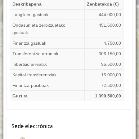
Deskribapena
Zenbatekoa (€)
Langileen gastuak
444.000,00
Ondasun eta zerbitzuetako
451.600,00
gastuak
Finantza gastuak
4.750,00
Transferentzia arruntak
306.150,00
Inbertsio errealak
96.500,00
Kapital-transferentziak
15.000,00
Finantza-pasiboak
72.500,00
Guztira
1.390.500,00
Sede electrónica