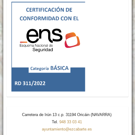
Carretera de Irún 13 c.p. 31194 Oricáin (NAVARRA)
Tel.
948 33 03 41
ayuntamiento@ezcabarte.es