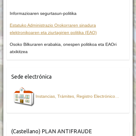
Informazioaren segurtasun-politika
Estatuko Administrazio Orokorraren sinadura
elektronikoaren eta ziurtagirien politika (EAO)
Osoko Bilkuraren erabakia, onespen politikoa eta EAOri
atxikitzea
Sede electrónica
Instancias, Trámites, Registro Electrónico…
(Castellano) PLAN ANTIFRAUDE