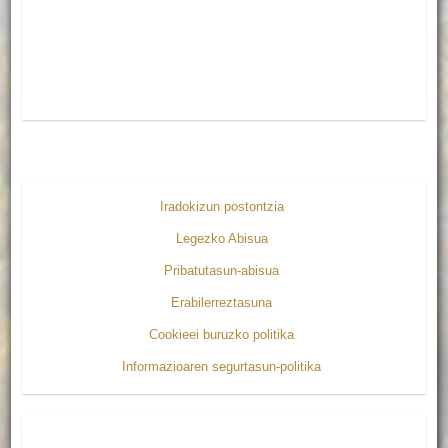
Iradokizun postontzia
Legezko Abisua
Pribatutasun-abisua
Erabilerreztasuna
Cookieei buruzko politika
Informazioaren segurtasun-politika