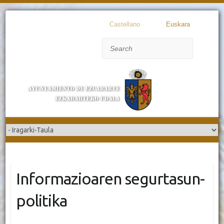
Castellano
Euskara
Search
Informazioaren segurtasun-
politika