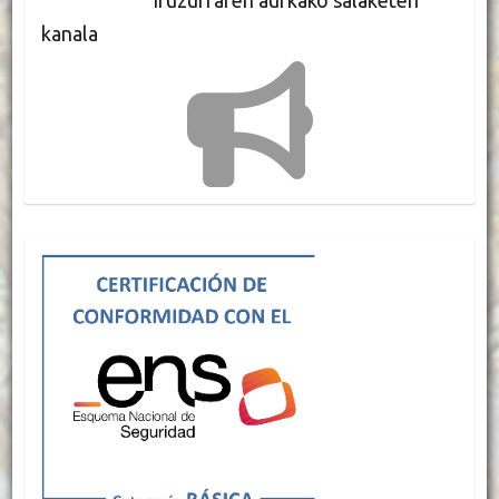
Iruzurraren aurkako salaketen
kanala