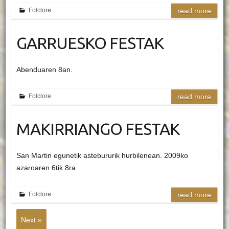
Folclore
read more
GARRUESKO FESTAK
Abenduaren 8an.
Folclore
read more
MAKIRRIANGO FESTAK
San Martin egunetik astebururik hurbilenean. 2009ko
azaroaren 6tik 8ra.
Folclore
read more
Next »