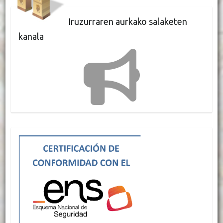
Iruzurraren aurkako salaketen
kanala