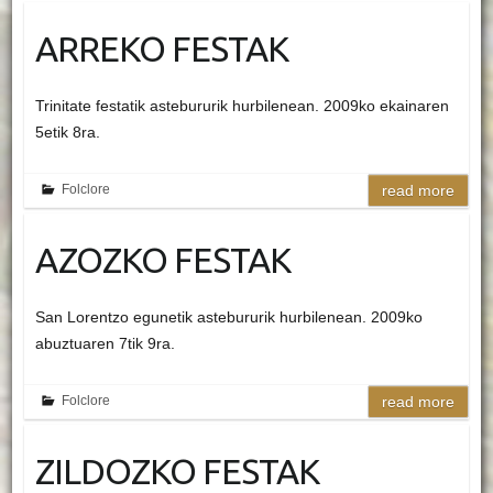
ARREKO FESTAK
Trinitate festatik astebururik hurbilenean. 2009ko ekainaren
5etik 8ra.
Folclore
read more
AZOZKO FESTAK
San Lorentzo egunetik astebururik hurbilenean. 2009ko
abuztuaren 7tik 9ra.
Folclore
read more
ZILDOZKO FESTAK