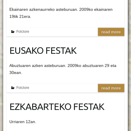
Ekainaren azkenaurreko asteburuan. 2009ko ekainaren
19tik 21era.
Folclore
read more
EUSAKO FESTAK
Abuztuaren azken asteburuan. 2009ko abuztuaren 29 eta
30ean.
Folclore
read more
EZKABARTEKO FESTAK
Urriaren 12an.