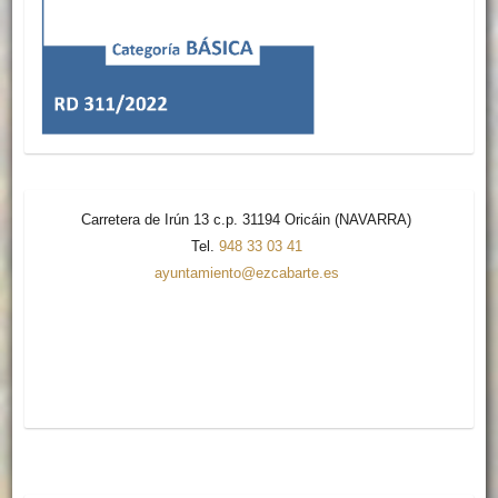
Carretera de Irún 13 c.p. 31194 Oricáin (NAVARRA)
Tel.
948 33 03 41
ayuntamiento@ezcabarte.es