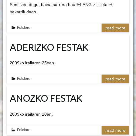
Sentitzen dugu, baina sarrera hau %LANG-z:, : eta %
bakarrik dago.
Folclore
read more
ADERIZKO FESTAK
2009ko irailaren 25ean.
Folclore
read more
ANOZKO FESTAK
2009ko irailaren 20an.
Folclore
read more