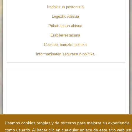
Iradokizun postontzia
Legezko Abisua
Pribatutasun-abisua
Erabilerreztasuna
Cookieei buruzko politika
Informazioaren segurtasun-politika
Usamos cookies propias y de terceros para mejorar su experiencia
como usuario. Al hacer clic en cualquier enlace de este sitio web us