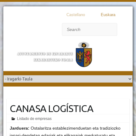
Castellano
Euskara
Search
CANASA LOGÍSTICA
Listado de empresas
Jarduera:
Ostalaritza establezimenduetan eta tradiziozko
janari-dendetan edariak eta elikagaiak merkaturatu eta