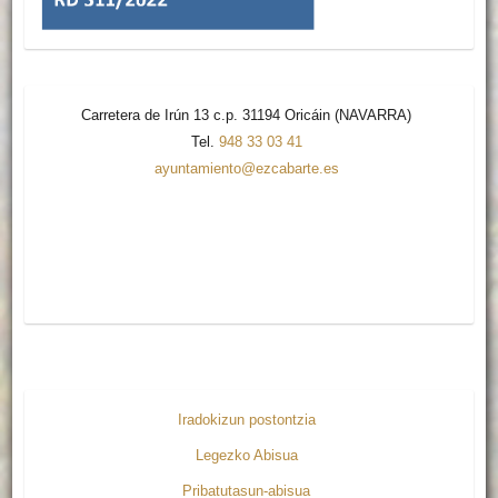
Carretera de Irún 13 c.p. 31194 Oricáin (NAVARRA)
Tel.
948 33 03 41
ayuntamiento@ezcabarte.es
Iradokizun postontzia
Legezko Abisua
Pribatutasun-abisua