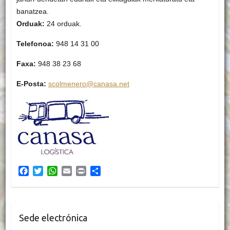
banatzea.
Orduak:
24 orduak.
Telefonoa:
948 14 31 00
Faxa:
948 38 23 68
E-Posta:
scolmenero@canasa.net
F
T
W
E
P
S
a
w
h
m
r
h
c
i
a
a
i
a
e
t
t
i
n
r
b
t
s
l
t
e
Sede electrónica
o
e
A