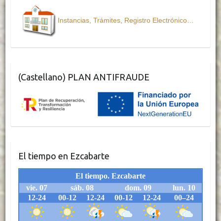
o
r
p
k
p
Instancias, Trámites, Registro Electrónico…
(Castellano) PLAN ANTIFRAUDE
El tiempo en Ezcabarte