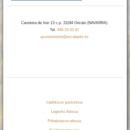
Carretera de Irún 13 c.p. 31194 Oricáin (NAVARRA)
Tel.
948 33 03 41
ayuntamiento@ezcabarte.es
Iradokizun postontzia
Legezko Abisua
Pribatutasun-abisua