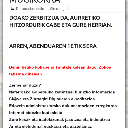
Destacados
,
noticias
,
Sin categoría
DOAKO ZERBITZUA DA, AURRETIKO
HITZORDURIK GABE ETA GURE HERRIAN.
ARREN,
ABENDUAREN 1ETIK 5ERA
Behin betiko kokapena Trinitate kalean dago, Zokoa
taberna gibelean
Zer behar duzu?
Nafarroako Gobernuko zerbitzuei buruzko informazioa
Cl@ve eta Ziurtagiri Digitalaren akreditazioa
Edozein administraziorako dokumentazioen erregistroa
Internet bidezko kudeaketa
Zure kexak eta iradokizunak jasotzea eta bideratzea
Arreta elebiduna: euskaraz eta gaztelaniaz