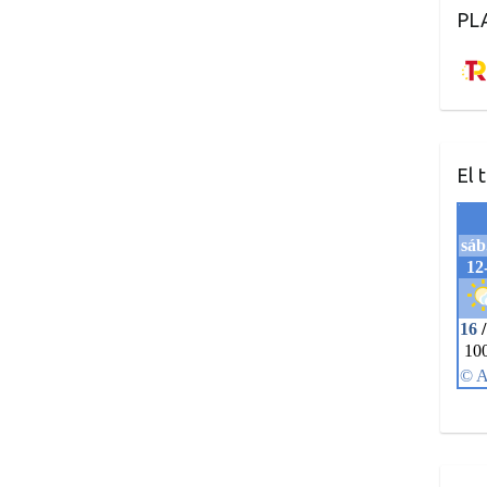
PL
El 