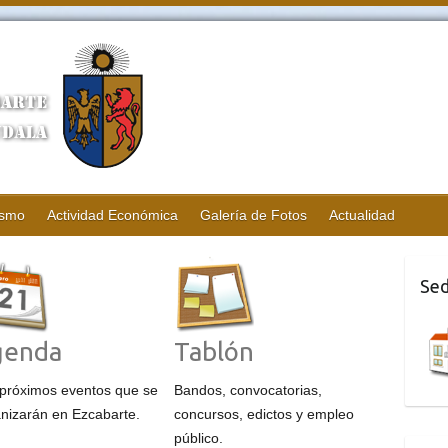
ismo
Actividad Económica
Galería de Fotos
Actualidad
Sed
genda
Tablón
próximos eventos que se
Bandos, convocatorias,
nizarán en Ezcabarte.
concursos, edictos y empleo
público.