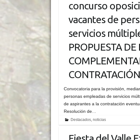
concurso oposici
vacantes de per
servicios múltip
PROPUESTA DE
COMPLEMENTARI
CONTRATACIÓ
Convocatoria para la provisión, media
personas empleadas de servicios múlti
de aspirantes a la contratación event
Resolución de…
Destacados
,
noticias
Fiesta del Valle 