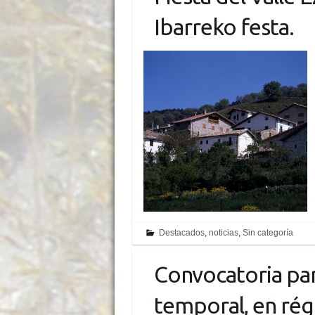
Ibarreko festa.
Destacados
,
noticias
,
Sin categoría
Convocatoria par
temporal, en rég