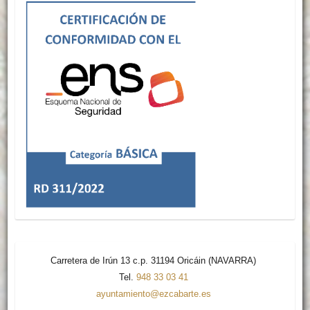
Carretera de Irún 13 c.p. 31194 Oricáin (NAVARRA)
Tel.
948 33 03 41
ayuntamiento@ezcabarte.es