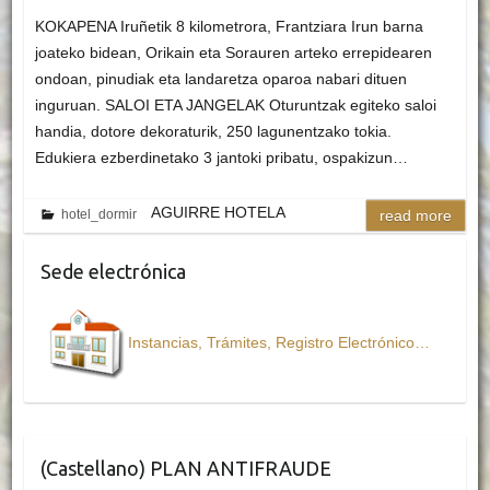
KOKAPENA Iruñetik 8 kilometrora, Frantziara Irun barna
joateko bidean, Orikain eta Sorauren arteko errepidearen
ondoan, pinudiak eta landaretza oparoa nabari dituen
inguruan. SALOI ETA JANGELAK Oturuntzak egiteko saloi
handia, dotore dekoraturik, 250 lagunentzako tokia.
Edukiera ezberdinetako 3 jantoki pribatu, ospakizun…
AGUIRRE HOTELA
hotel_dormir
read more
Sede electrónica
Instancias, Trámites, Registro Electrónico…
(Castellano) PLAN ANTIFRAUDE