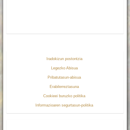
Iradokizun postontzia
Legezko Abisua
Pribatutasun-abisua
Erabilerreztasuna
Cookieei buruzko politika
Informazioaren segurtasun-politika