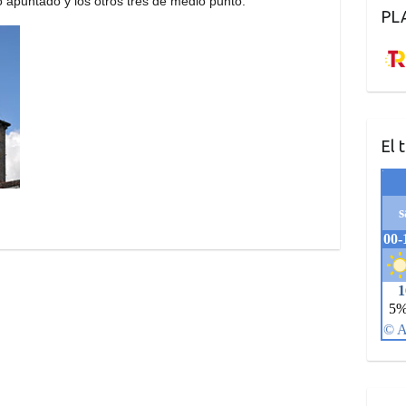
o apuntado y los otros tres de medio punto.
PL
El 